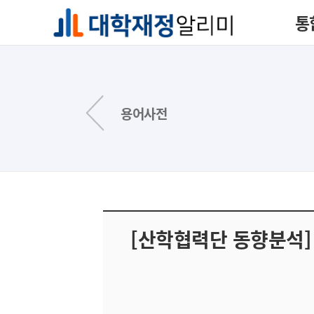
통
용어사전
[산학협력단 동향분석]