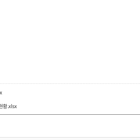
x
황.xlsx