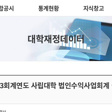
합공시
통계현황
지식창고
대학재정데이터
23회계연도 사립대학 법인수익사업회계
 결산