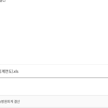
연도).xls
속병원회계 결산